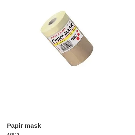
Papir mask
45842