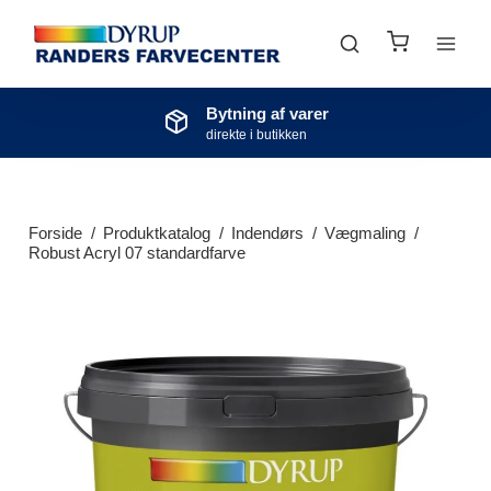
Gode tilbud
vi har mange atraktive tilbud på maling
Forside
/
Produktkatalog
/
Indendørs
/
Vægmaling
/
Robust Acryl 07 standardfarve