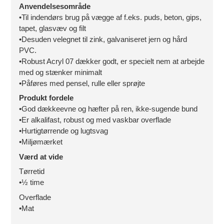
Anvendelsesområde
•Til indendørs brug på vægge af f.eks. puds, beton, gips,
tapet, glasvæv og filt
•Desuden velegnet til zink, galvaniseret jern og hård
PVC.
•Robust Acryl 07 dækker godt, er specielt nem at arbejde
med og stænker minimalt
•Påføres med pensel, rulle eller sprøjte
Produkt fordele
•God dækkeevne og hæfter på ren, ikke-sugende bund
•Er alkalifast, robust og med vaskbar overflade
•Hurtigtørrende og lugtsvag
•Miljømærket
Værd at vide
Tørretid
•½ time
Overflade
•Mat