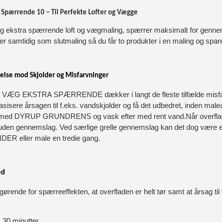
 Spærrende 10 – Til Perfekte Lofter og Vægge
 ekstra spærrende loft og vægmaling, spærrer maksimalt for gennems
er samtidig som slutmaling så du får to produkter i en maling og spa
else mod Skjolder og Misfarvninger
G EKSTRA SPÆRRENDE dækker i langt de fleste tilfælde misfarvni
 lokasisere årsagen til f.eks. vandskjolder og få det udbedret, inden 
 med DYRUP GRUNDRENS og vask efter med rent vand.Når overfladerne
 uden gennemslag. Ved særlige grelle gennemslag kan det dog være
 eller male en tredie gang.
ed
fgørende for spærreeffekten, at overfladen er helt tør samt at årsag t
. 30 minutter