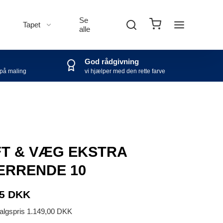
Se
Tapet
alle
God rådgivning
 på maling
vi hjælper med den rette farve
T & VÆG EKSTRA
ÆRRENDE 10
75 DKK
salgspris 1.149,00 DKK