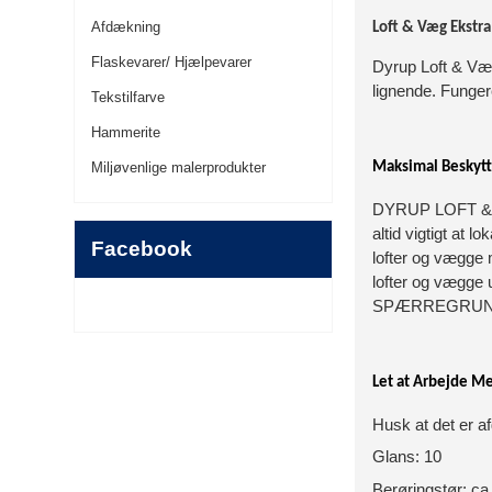
Afdækning
Loft & Væg Ekstra
Flaskevarer/ Hjælpevarer
Dyrup Loft & Væg
lignende. Funger
Tekstilfarve
Hammerite
Maksimal Beskytt
Miljøvenlige malerprodukter
DYRUP LOFT & VÆ
altid vigtigt at
Facebook
lofter og vægge
lofter og vægge
SPÆRREGRUNDER
Let at Arbejde M
Husk at det er a
Glans: 10
Berøringstør: ca