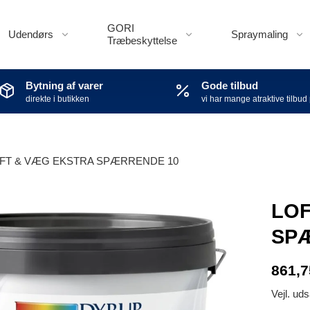
GORI
Udendørs
Spraymaling
Træbeskyttelse
Bytning af varer
Gode tilbud
direkte i butikken
vi har mange atraktive tilbud
FT & VÆG EKSTRA SPÆRRENDE 10
LOF
SP
861,
Vejl. ud