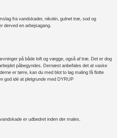
lag fra vandskader, nikotin, gulnet træ, sod og
rer derved en arbejsagang.
nger på både loft og vægge, også af træ. Det er dog
malearbejdet påbegyndes. Dernæst anbefales det at vaske
 er tørre, kan du med blot to lag maling få flotte
 en god idé at pletgrunde med DYRUP
il vandskade er udbedret inden der males.