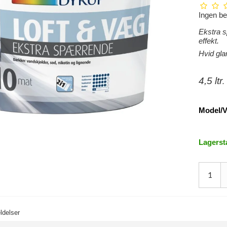
Ingen b
Ekstra 
effekt.
Hvid gla
4,5 ltr
.
Model/V
Lagerst
delser