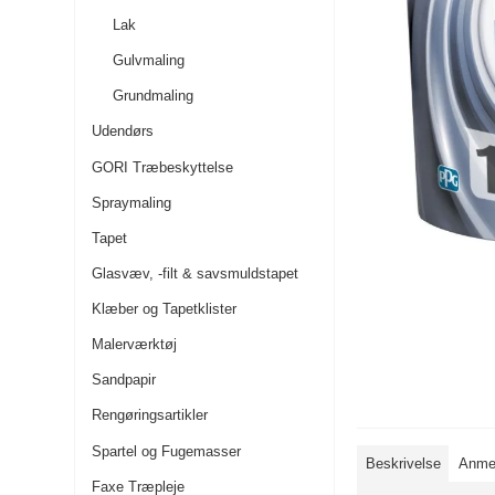
Lak
Gulvmaling
Grundmaling
Udendørs
GORI Træbeskyttelse
Spraymaling
Tapet
Glasvæv, -filt & savsmuldstapet
Klæber og Tapetklister
Malerværktøj
Sandpapir
Rengøringsartikler
Spartel og Fugemasser
Beskrivelse
Anmel
Faxe Træpleje