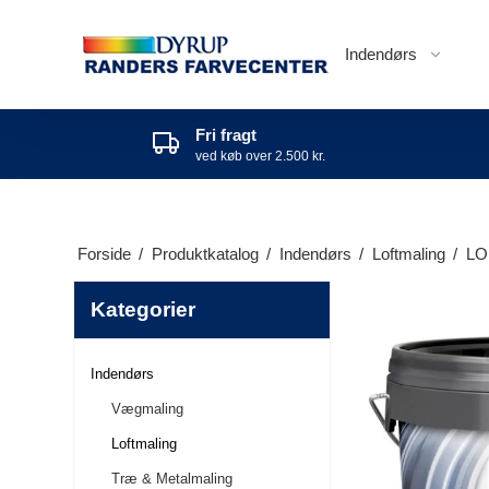
Indendørs
Fri fragt
ved køb over 2.500 kr.
Forside
/
Produktkatalog
/
Indendørs
/
Loftmaling
/
LO
Kategorier
Indendørs
Vægmaling
Loftmaling
Træ & Metalmaling