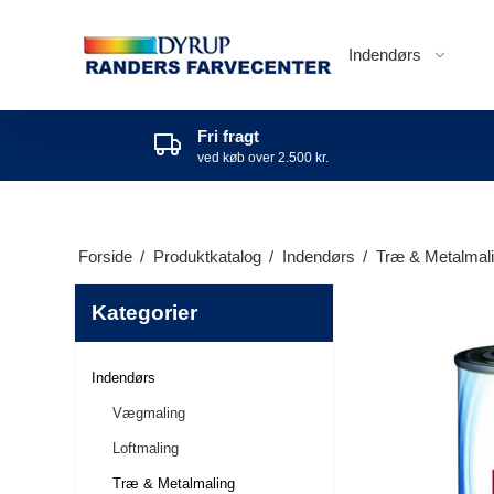
Indendørs
Fri fragt
ved køb over 2.500 kr.
Forside
/
Produktkatalog
/
Indendørs
/
Træ & Metalmal
Kategorier
Indendørs
Vægmaling
Loftmaling
Træ & Metalmaling