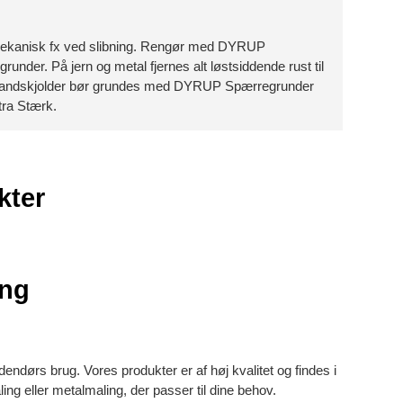
es mekanisk fx ved slibning. Rengør med DYRUP
nder. På jern og metal fjernes alt løstsiddende rust til
 vandskjolder bør grundes med DYRUP Spærregrunder
tra Stærk.
kter
ing
endørs brug. Vores produkter er af høj kvalitet og findes i
ng eller metalmaling, der passer til dine behov.