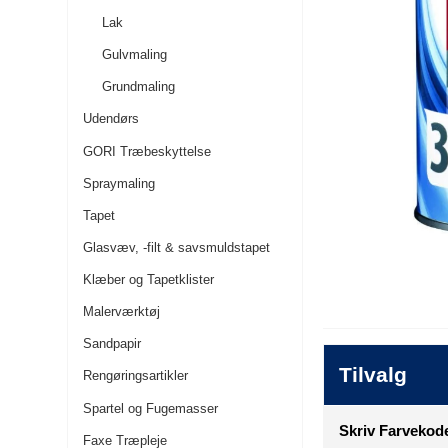
Lak
Gulvmaling
Grundmaling
Udendørs
GORI Træbeskyttelse
Spraymaling
Tapet
Glasvæv, -filt & savsmuldstapet
Klæber og Tapetklister
Malerværktøj
Sandpapir
Tilvalg
Rengøringsartikler
Spartel og Fugemasser
Skriv Farvekode
Faxe Træpleje