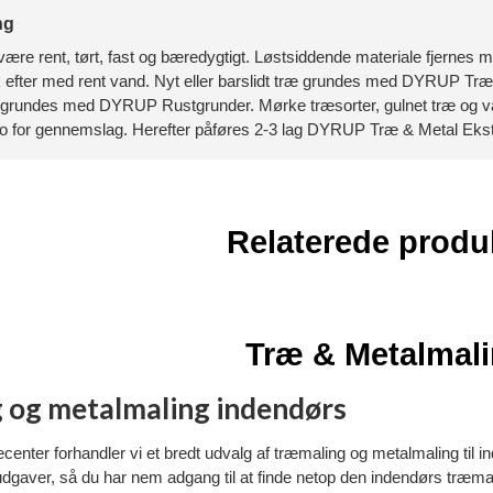
ng
være rent, tørt, fast og bæredygtigt. Løstsiddende materiale fjern
efter med rent vand. Nyt eller barslidt træ grundes med DYRUP Trægru
r grundes med DYRUP Rustgrunder. Mørke træsorter, gulnet træ og
iko for gennemslag. Herefter påføres 2-3 lag DYRUP Træ & Metal Eks
Relaterede produ
Træ & Metalmal
 og metalmaling indendørs
nter forhandler vi et bredt udvalg af træmaling og metalmaling til ind
dgaver, så du har nem adgang til at finde netop den indendørs træmali