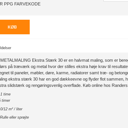
ER PPG FARVEKODE
KØB
delser
ALMALING Ekstra Stærk 30 er en halvmat maling, som er beregnet
rs på træværk og metal hvor der stilles ekstra høje krav til resultate
gnet til paneler, møbler, døre, karme, radiatorer samt træ- og betong
ing ekstra stærk 30 har en god dækkeevne og flyder flot sammen, hvil
tra slidstærk og rengøringsvenlig overflade. Køb online hos Randers
 1 time
5 timer
0/12 m² / liter
Rulle eller sprøjte