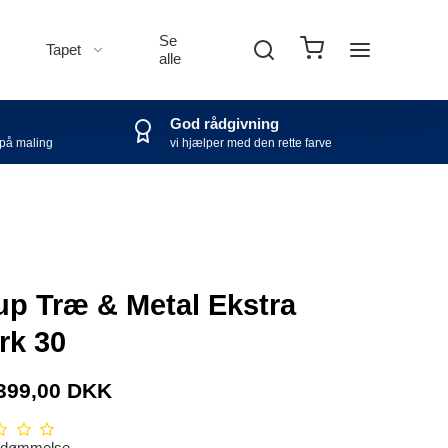
Se
Tapet
alle
God rådgivning
 på maling
vi hjælper med den rette farve
up Træ & Metal Ekstra
rk 30
399,00 DKK
edømmelse