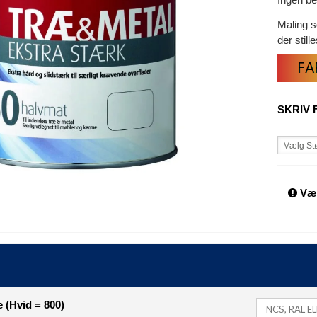
Maling s
der still
SKRIV 
Vælg Stø
Væl
 (Hvid = 800)