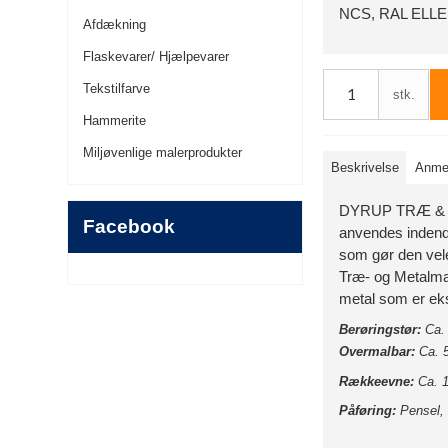
NCS, RAL ELL
Afdækning
Flaskevarer/ Hjælpevarer
Tekstilfarve
stk.
Hammerite
Miljøvenlige malerprodukter
Beskrivelse
Anmel
DYRUP TRÆ & MET
Facebook
anvendes indendø
som gør den vele
Træ- og Metalmal
metal som er eks
Berøringstør:
Ca.
Overmalbar:
Ca. 
Rækkeevne:
Ca. 1
Påføring:
Pensel, 