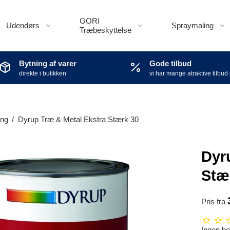
GORI
Udendørs
Spraymaling
Træbeskyttelse
Bytning af varer
Gode tilbud
direkte i butikken
vi har mange atraktive tilbud
ing
/
Dyrup Træ & Metal Ekstra Stærk 30
Dyr
Stæ
Pris fra
Ingen b